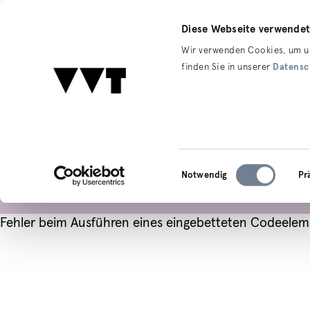
Diese Webseite verwendet
Ihre Fahrt
Ti
Wir verwenden Cookies, um un
finden Sie in unserer
Datensc
Home
Ihre Fahrt
Linienübersicht & Fahrpläne
Detail
Einwilligungsauswahl
Notwendig
Pr
Fehler beim Ausführen eines eingebetteten Codeelem