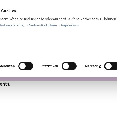
 Cookies
ckets
Service
Öffi-Welt
Mobilität
Un
sere Website und unser Serviceangebot laufend verbessern zu können.
hutzerklärung
–
Cookie-Richtlinie
–
Impressum
äferenzen
Statistiken
Marketing
ents.