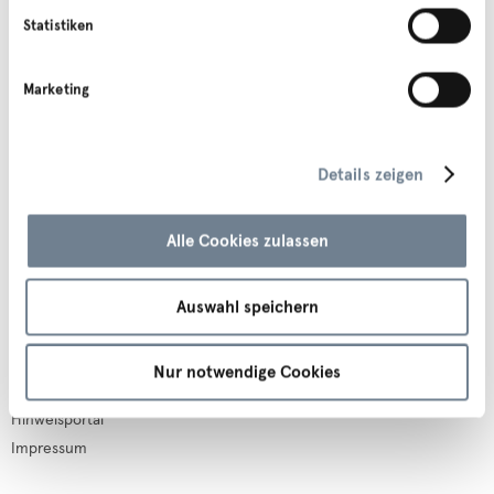
VVT KundInnencenter
Allgemeines
Statistiken
Sterzinger Straße 3
Downloads
6020 Innsbruck
FAQs
Marketing
T. +43 512 56 16 16
Vergaben
info@vvt.at
Presse
Partnerseite
Details zeigen
Legales
Apps
Alle Cookies zulassen
AGB
Barrierefreiheitserklärung
Auswahl speichern
Compliance
Cookie Erklärung
Finden Sie uns auf
Datenschutz
Nur notwendige Cookies
Fahrgastrechte
Hinweisportal
Impressum