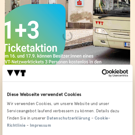
Alljährlich im September findet die Europäische Mobilitätswoche
Diese Webseite verwendet Cookies
statt, bei der Gemeinden, Betriebe und Regionen nachhaltige
Mobilität sichtbar machen und in den Fokus rücken. Der
Wir verwenden Cookies, um unsere Website und unser
Verkehrsverbund Tirol initiiert passend dazu die 1+3-Aktion: Am
Serviceangebot laufend verbessern zu können. Details dazu
Samstag, 16. September und Sonntag, 17. September können
finden Sie in unserer
Datenschutzerklärung
–
Cookie-
BesitzerInnen einer VVT-Jahres- oder Semesterkarte bis zu drei
Richtlinie
–
Impressum
Personen kostenlos mitnehmen.