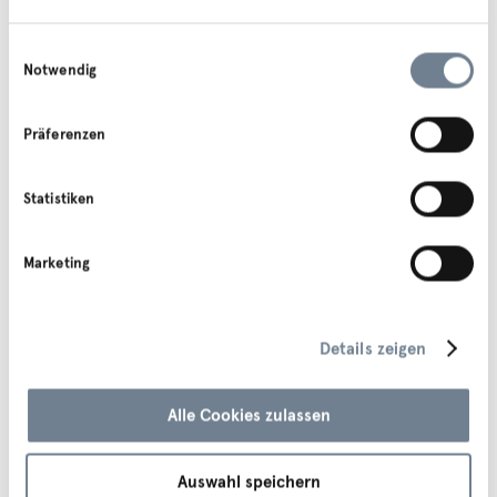
KlimaTickets
Einwilligungsauswahl
Notwendig
Mit dem KlimaTicket können alle öffentlichen
Verkehrsmittel in ganz Tirol ein Jahr lang genutzt
werden.
Präferenzen
Zum Angebot
Statistiken
Marketing
Euregio Tagesticket 2Plus
Ein Ticket für die Europaregion Tirol-Südtirol-
Trentino für bis zu zwei Erwachsene und bis zu
drei Kindern unter 15 Jahren.
Details zeigen
Zum Angebot
Alle Cookies zulassen
Auswahl speichern