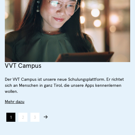
VVT Campus
Schule, Lehre & Studium
Alles zum KlimaTicket
Der VVT Campus ist unsere neue Schulungsplattform. Er richtet
Alle Informationen zum Schul-, Lehr- und Studiumsstart.
Mit dem KlimaTicket können alle öffentlichen Verkehrsmittel in
sich an Menschen in ganz Tirol, die unsere Apps kennenlernen
ganz Tirol ein Jahr lang genutzt werden.
Mehr dazu
wollen.
Mehr dazu
Mehr dazu
1
2
3