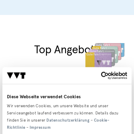
Top Angebote
PlusEins-Bonus
Mit dem PlusEins-Bonus erhalten Sie Ihr
Diese Webseite verwendet Cookies
KlimaTicket Tirol um 30 Prozent günstiger, wenn
in Ihrem Haushalt bereits jemand ein gültiges
Wir verwenden Cookies, um unsere Website und unser
KlimaTicket Tirol oder Österreich besitzt.
Serviceangebot laufend verbessern zu können. Details dazu
Zum Angebot
finden Sie in unserer
Datenschutzerklärung
–
Cookie-
Richtlinie
–
Impressum