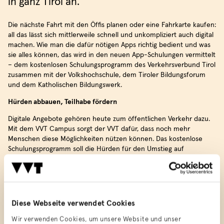
in ganz Tirol an.
Die nächste Fahrt mit den Öffis planen oder eine Fahrkarte kaufen:
all das lässt sich mittlerweile schnell und unkompliziert auch digital
machen. Wie man die dafür nötigen Apps richtig bedient und was
sie alles können, das wird in den neuen App-Schulungen vermittelt
– dem kostenlosen Schulungsprogramm des Verkehrsverbund Tirol
zusammen mit der Volkshochschule, dem Tiroler Bildungsforum
und dem Katholischen Bildungswerk.
Hürden abbauen, Teilhabe fördern
Digitale Angebote gehören heute zum öffentlichen Verkehr dazu.
Mit dem VVT Campus sorgt der VVT dafür, dass noch mehr
Menschen diese Möglichkeiten nützen können. Das kostenlose
Schulungsprogramm soll die Hürden für den Umstieg auf
den digitalen Routenplaner und Online-Tickets verringern und die
Apps allen, die im Umgang damit noch nicht sicher sind,
näherbringen.
Einfach unterwegs mit den VVT-Apps
Diese Webseite verwendet Cookies
Im Fokus der Schulung stehen die VVT Ticket App und die VVT
Wir verwenden Cookies, um unsere Website und unser
Smartride App. TeilnehmerInnen lernen Schritt für Schritt, wie sie