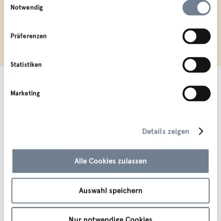
Notwendig
Präferenzen
Statistiken
Marketing
VVT KundInnencenter
Allgemeines
Sterzinger Straße 3
Downloads
Details zeigen
6020 Innsbruck
FAQs
T. +43 512 56 16 16
Vergaben
Alle Cookies zulassen
info@vvt.at
Presse
Partnerseite
Auswahl speichern
Legales
Apps
AGB
Nur notwendige Cookies