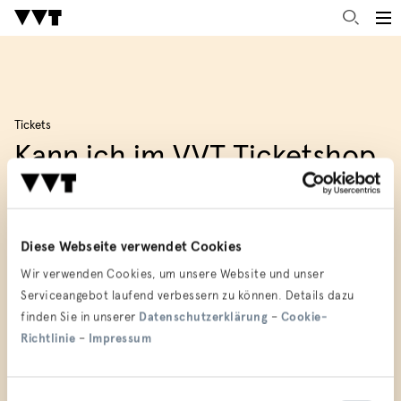
Tickets
Kann ich im VVT Ticketshop
auch die ÖBB Sparschiene
kaufen?
Diese Webseite verwendet Cookies
Wir verwenden Cookies, um unsere Website und unser
Ja, Sie können Sparschiene-Tickets innerhalb von Österreich ab
Serviceangebot laufend verbessern zu können. Details dazu
einer Reisedistanz von 150 Kilometern kaufen. Es gibt nur ein
finden Sie in unserer
Datenschutzerklärung
–
Cookie-
beschränktes Kontingent an Sparschiene-Tickets. Das Ticket gilt
nur im gebuchten Zug (Zugnummer, Datum und Uhrzeit).
Richtlinie
–
Impressum
ZURÜCK
Einwilligungsauswahl