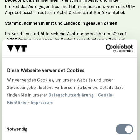
bedeuten, dass immer mehr Menschen im Alltag und in der
Freizeit das Auto gegen Bus und Bahn eintauschen, wenn das Öffi-
Angebot passt“, freut sich Mobilitätslandesrat Renè Zumtobel.
StammkundInnen in Imst und Landeck in genauen Zahlen
Im Bezirk Imst erhöhte sich die Zahl in einem Jahr um 500 auf
10.795 StammkundInnen. Im Bezirk Landeck stieg die Zahl auf
6.851, was einem Plus von über 1.100 Dauerkarten innerhalb eines
Jahres entspricht.
Knotenpunkte Ötztal Bahnhof und Landeck/Zams
Diese Webseite verwendet Cookies
Ins Ötztal gibt es mit dem REX und getakteten Busverbindungen
Wir verwenden Cookies, um unsere Website und unser
eine halbstündige gleichmäßige Verbindung, auch die Busse ins
Pitztal wurden mit dem REX vertaktet, sodass sich eine stündliche
Serviceangebot laufend verbessern zu können. Details dazu
Verbindung ergibt.
finden Sie in unserer
Datenschutzerklärung
–
Cookie-
Richtlinie
–
Impressum
Am Bahnhof Landeck/Zams Bahnhof wurde die Regiobuslinie 220
in Richtung Serfaus/Fiss/Ladis stündlich ausgebaut und mit dem
Anschluss auf REX und Railjet vertaktet und damit der Anschluss
gesichert. Auch die anderen Regionalbuslinien im Oberen Gericht,
Einwilligungsauswahl
Paznaun- und Stanzertal sowie die Stadtbuslinien in Landeck
Notwendig
wurden an den Zugfahrzeiten angepasst.