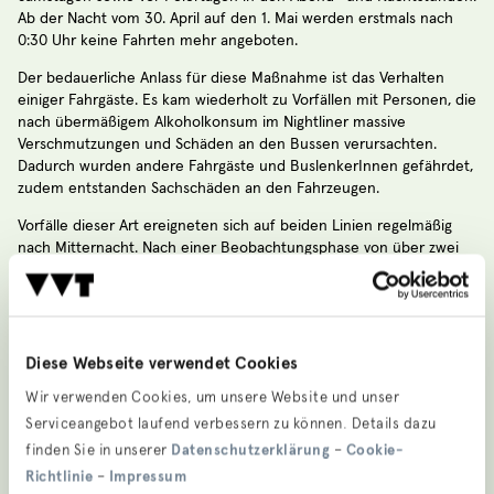
Ab der Nacht vom 30. April auf den 1. Mai werden erstmals nach
0:30 Uhr keine Fahrten mehr angeboten.
Der bedauerliche Anlass für diese Maßnahme ist das Verhalten
einiger Fahrgäste. Es kam wiederholt zu Vorfällen mit Personen, die
nach übermäßigem Alkoholkonsum im Nightliner massive
Verschmutzungen und Schäden an den Bussen verursachten.
Dadurch wurden andere Fahrgäste und BuslenkerInnen gefährdet,
zudem entstanden Sachschäden an den Fahrzeugen.
Vorfälle dieser Art ereigneten sich auf beiden Linien regelmäßig
nach Mitternacht. Nach einer Beobachtungsphase von über zwei
Jahren entschied sich der VVT in enger Abstimmung mit der
Region, die Kurse nach Mitternacht vorerst einzustellen.
Die Lienzer Bürgermeisterin Elisabeth Blanik stellt betroffen fest:
„Die Ausschreitungen gingen sogar so weit, dass eine Scheibe im
Diese Webseite verwendet Cookies
Bus zerschlagen wurde. So etwas darf einfach nicht passieren. Wir
mussten zum Schutz anderer Fahrgäste und der BuslenkerInnen
Wir verwenden Cookies, um unsere Website und unser
handeln und die Konsequenzen ziehen.“
Serviceangebot laufend verbessern zu können. Details dazu
finden Sie in unserer
Datenschutzerklärung
–
Cookie-
VVT-Geschäftsführer Alexander Jug stellt in Aussicht, dass das
Richtlinie
–
Impressum
letzte Wort in der Sache noch nicht gesprochen ist: „Diese