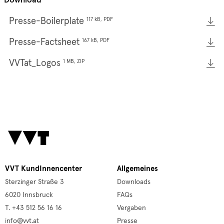
Download
Presse-Boilerplate
117 kB, PDF
Presse-Factsheet
167 kB, PDF
VVTat_Logos
1 MB, ZIP
VVT KundInnencenter
Allgemeines
Sterzinger Straße 3
Downloads
6020 Innsbruck
FAQs
T. +43 512 56 16 16
Vergaben
info@vvt.at
Presse